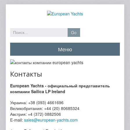
Go
Меню
Главная
Каталог яхт
Контакты
Забронировать
European Yachts - официальный представитель
компании Sailica LP Ireland
Спецпредложения
Украина: +38 (093) 4661696
Направления
Великобритания: +44 (20) 80685324
Австрия: +4 (372) 0882506
О компании
E-mail:
sales@european-yachts.com
Контакты