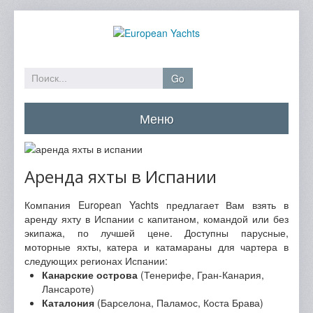
Go
Меню
Главная
Аренда яхты в Испании
Каталог яхт
Забронировать
Компания European Yachts предлагает Вам взять в
аренду яхту в Испании с капитаном, командой или без
Спецпредложения
экипажа, по лучшей цене. Доступны парусные,
моторные яхты, катера и катамараны для чартера в
Направления
следующих регионах Испании:
Канарские острова
(Тенерифе, Гран-Канария,
О компании
Лансароте)
Контакты
Каталония
(Барселона, Паламос, Коста Брава)