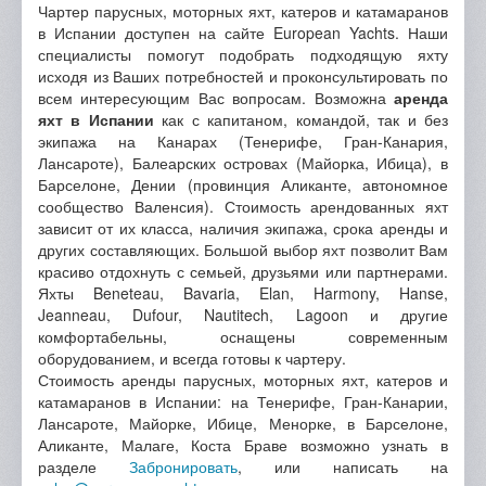
Чартер парусных, моторных яхт, катеров и катамаранов
в Испании доступен на сайте European Yachts. Наши
специалисты помогут подобрать подходящую яхту
исходя из Ваших потребностей и проконсультировать по
всем интересующим Вас вопросам. Возможна
аренда
яхт в Испании
как с капитаном, командой, так и без
экипажа на Канарах (Тенерифе, Гран-Канария,
Лансароте), Балеарских островах (Майорка, Ибица), в
Барселоне, Дении (провинция Аликанте, автономное
сообщество Валенсия). Стоимость арендованных яхт
зависит от их класса, наличия экипажа, срока аренды и
других составляющих. Большой выбор яхт позволит Вам
красиво отдохнуть с семьей, друзьями или партнерами.
Яхты Beneteau, Bavaria, Elan, Harmony, Hanse,
Jeanneau, Dufour, Nautitech, Lagoon и другие
комфортабельны, оснащены современным
оборудованием, и всегда готовы к чартеру.
Стоимость аренды парусных, моторных яхт, катеров и
катамаранов в Испании: на Тенерифе, Гран-Канарии,
Лансароте, Майорке, Ибице, Менорке, в Барселоне,
Аликанте, Малаге, Коста Браве возможно узнать в
разделе
Забронировать
, или написать на