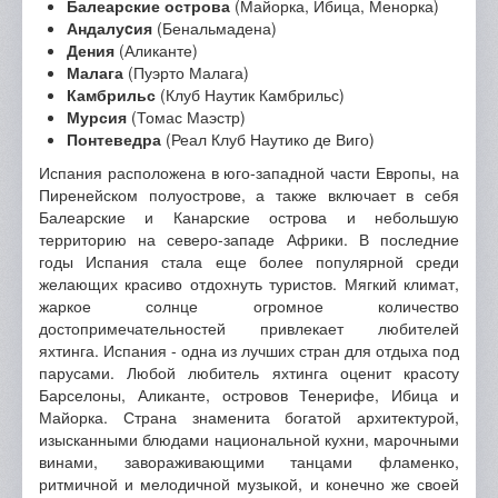
Балеарские острова
(Майорка, Ибица, Менорка)
Андалуcия
(Бенальмадена)
Дения
(Аликанте)
Малага
(Пуэрто Малага)
Камбрильс
(Клуб Наутик Камбрильс)
Мурсия
(Томас Маэстр)
Понтеведра
(Реал Клуб Наутико де Виго)
Испания расположена в юго-западной части Европы, на
Пиренейском полуострове, а также включает в себя
Балеарские и Канарские острова и небольшую
территорию на северо-западе Африки. В последние
годы Испания стала еще более популярной среди
желающих красиво отдохнуть туристов. Мягкий климат,
жаркое солнце огромное количество
достопримечательностей привлекает любителей
яхтинга. Испания - одна из лучших стран для отдыха под
парусами. Любой любитель яхтинга оценит красоту
Барселоны, Аликанте, островов Тенерифе, Ибица и
Майорка. Страна знаменита богатой архитектурой,
изысканными блюдами национальной кухни, марочными
винами, завораживающими танцами фламенко,
ритмичной и мелодичной музыкой, и конечно же своей