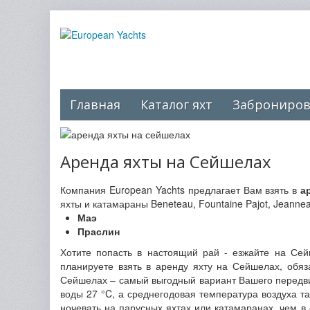
Главная
Каталог яхт
Заброниров
Аренда яхты на Сейшелах
Компания European Yachts предлагает Вам взять в
а
яхты и катамараны Beneteau, Fountaine Pajot, Jeanne
Маэ
Праслин
Хотите попасть в настоящий рай - езжайте на Сей
планируете взять в аренду яхту на Сейшелах, обяза
Сейшелах – самый выгодный вариант Вашего передвиж
воды 27 °C, а среднегодовая температура воздуха т
ночевать на парусных яхтах или катамаранах, чем в 