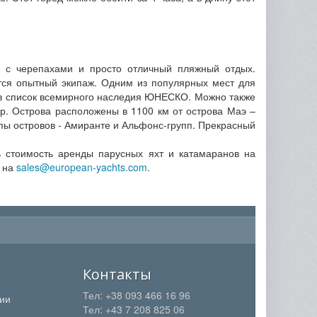
ие с черепахами и просто отличный пляжный отдых.
тся опытный экипаж. Одним из популярных мест для
н в список всемирного наследия ЮНЕСКО. Можно также
р. Острова расположены в 1100 км от острова Маэ –
пы островов - Амиранте и Альфонс-групп. Прекрасный
ть стоимость аренды парусных яхт и катамаранов на
м на
sales@european-yachts.com
.
Контакты
Тел: +38 093 466 16 96
ции
Тел: +43 7 208 825 06